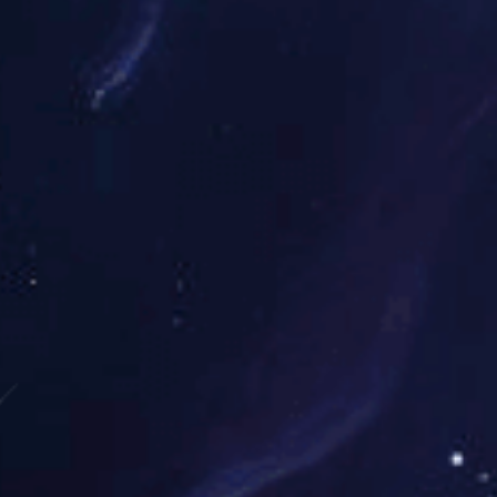
首页
上一页
友情链接
LINKS
出格
BAIDU
新浪
网站首页
关于我们
新闻中心
产品中心
成功
乐鱼平台-乐鱼(中国)一站式服务平台 版权所有
网站后台